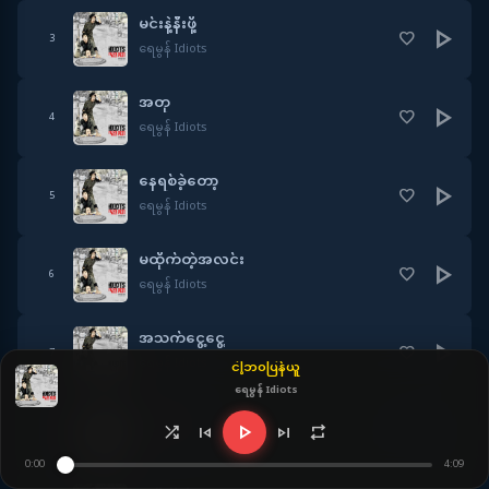
မင်းနဲ့နီးဖို့
play_arrow
3
favorite
ရေမွန် Idiots
အတု
play_arrow
4
favorite
ရေမွန် Idiots
နေရစ်ခဲ့တော့
play_arrow
5
favorite
ရေမွန် Idiots
မထိုက်တဲ့အလင်း
play_arrow
6
favorite
ရေမွန် Idiots
အသက်ငွေ့ငွေ့
play_arrow
7
favorite
ရေမွန် Idiots
ငါ့ဘဝပြန်ယူ
ရေမွန် Idiots
ဆုလာဘ်
play_arrow
play_arrow
shuffle
skip_previous
skip_next
repeat
8
favorite
ရေမွန် Idiots
0:00
4:09