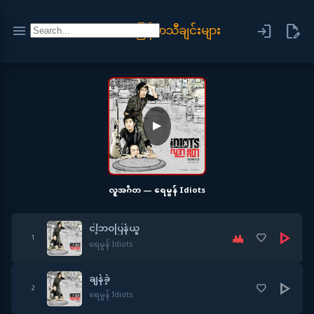
မြန်မာသီချင်းများ
menu
login
edit_document
▶
လူအဂီတ — ရေမွန် Idiots
ငါ့ဘဝပြန်ယူ
play_arrow
1
favorite
ရေမွန် Idiots
ချန်ခဲ့
play_arrow
2
favorite
ရေမွန် Idiots