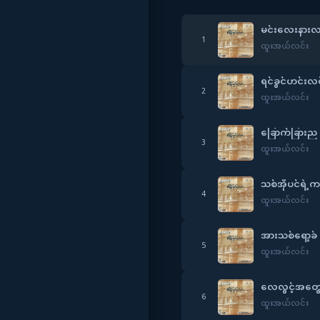
မင်းလေးနား
1
ထူးအယ်လင်း
ရင်ခွင်ဟင်းလင
2
ထူးအယ်လင်း
ခြောက်ခြားည
3
ထူးအယ်လင်း
သစ်အိုပင်ရဲ့ကမ
4
ထူးအယ်လင်း
အားသစ်ရော့ခ်
5
ထူးအယ်လင်း
လေလွင့်အတွေ
6
ထူးအယ်လင်း