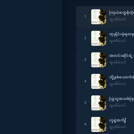
ကြယ်တွေစုံတဲ
1
ထူးအိမ်သင်
တုနှိုင်းမဲ့ရတန
2
ထူးအိမ်သင်
အလင်းဆိုင်ရဲ့
3
ထူးအိမ်သင်
တို့နှစ်ယောက်ရ
4
ထူးအိမ်သင်
ပြုသူအသစ်ဖြ
5
ထူးအိမ်သင်
လူနဲ့အင်္ကျီ
6
ထူးအိမ်သင်