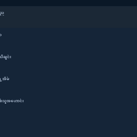
့ည
ာ
သီချင်း
ဲ့အိမ်
စ်သူအဟောင်း