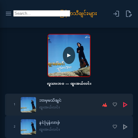
မြန်မာသီချင်းများ
menu
login
edit_document
▶
လူသားဘဝ — ထူးအယ်လင်း
ဘာမှမသိချင်
play_arrow
1
favorite
ထူးအယ်လင်း
နင်ပြန်လာခဲ့
play_arrow
2
favorite
ထူးအယ်လင်း