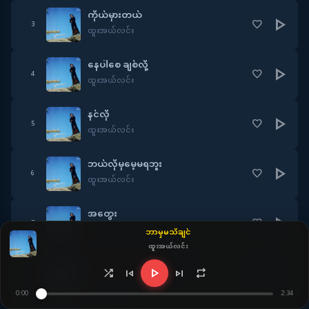
ကိုယ်မှားတယ်
play_arrow
3
favorite
ထူးအယ်လင်း
နေပါစေ ချစ်လို့
play_arrow
4
favorite
ထူးအယ်လင်း
နင်လို
play_arrow
5
favorite
ထူးအယ်လင်း
ဘယ်လိုမှမေ့မရဘူး
play_arrow
6
favorite
ထူးအယ်လင်း
အတွေး
play_arrow
7
favorite
ထူးအယ်လင်း
ဘာမှမသိချင်
ထူးအယ်လင်း
ပျံလေတော့ငှက်ခါးလေး
play_arrow
play_arrow
shuffle
skip_previous
skip_next
repeat
8
favorite
ထူးအယ်လင်း
0:00
2:34